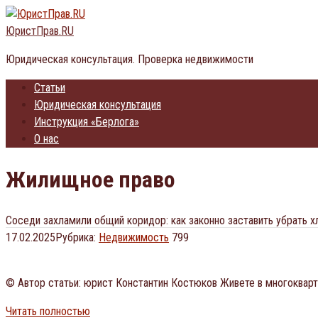
Перейти
к
ЮристПрав.RU
контенту
Юридическая консультация. Проверка недвижимости
Статьи
Юридическая консультация
Инструкция «Берлога»
О нас
Жилищное право
Соседи захламили общий коридор: как законно заставить убрать х
17.02.2025
Рубрика:
Недвижимость
799
© Автор статьи: юрист Константин Костюков Живете в многокварт
Читать полностью