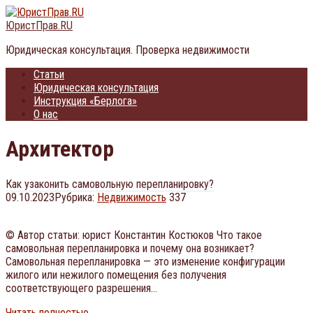
Перейти
к
ЮристПрав.RU
контенту
Юридическая консультация. Проверка недвижимости
Статьи
Юридическая консультация
Инструкция «Берлога»
О нас
Архитектор
Как узаконить самовольную перепланировку?
09.10.2023
Рубрика:
Недвижимость
337
© Автор статьи: юрист Константин Костюков Что такое
самовольная перепланировка и почему она возникает?
Самовольная перепланировка — это изменение конфигурации
жилого или нежилого помещения без получения
соответствующего разрешения…
Читать полностью