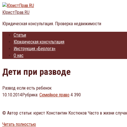
Перейти
к
ЮристПрав.RU
контенту
Юридическая консультация. Проверка недвижимости
Статьи
Юридическая консультация
Инструкция «Берлога»
О нас
Дети при разводе
Развод если есть ребенок
10.10.2014
Рубрика:
Семейное право
4 390
© Автор статьи: юрист Константин Костюков Часто в жизни случа
Читать полностью