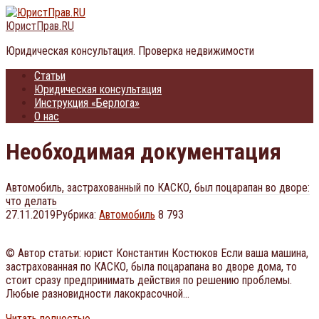
Перейти
к
ЮристПрав.RU
контенту
Юридическая консультация. Проверка недвижимости
Статьи
Юридическая консультация
Инструкция «Берлога»
О нас
Необходимая документация
Автомобиль, застрахованный по КАСКО, был поцарапан во дворе:
что делать
27.11.2019
Рубрика:
Автомобиль
8 793
© Автор статьи: юрист Константин Костюков Если ваша машина,
застрахованная по КАСКО, была поцарапана во дворе дома, то
стоит сразу предпринимать действия по решению проблемы.
Любые разновидности лакокрасочной…
Читать полностью