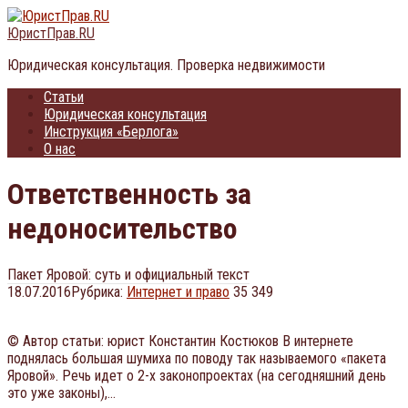
Перейти
к
ЮристПрав.RU
контенту
Юридическая консультация. Проверка недвижимости
Статьи
Юридическая консультация
Инструкция «Берлога»
О нас
Ответственность за
недоносительство
Пакет Яровой: суть и официальный текст
18.07.2016
Рубрика:
Интернет и право
35 349
© Автор статьи: юрист Константин Костюков В интернете
поднялась большая шумиха по поводу так называемого «пакета
Яровой». Речь идет о 2-х законопроектах (на сегодняшний день
это уже законы),…