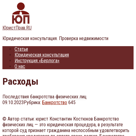
Перейти
к
контенту
ЮристПрав.RU
Юридическая консультация. Проверка недвижимости
Статьи
Юридическая консультация
Инструкция «Берлога»
О нас
Расходы
Последствия банкротства физических лиц
09.10.2023
Рубрика:
Банкротство
645
© Автор статьи: юрист Константин Костюков Банкротство
физических лиц — это юридическая процедура, в результате
которой суд признает гражданина неспособным удовлетворить