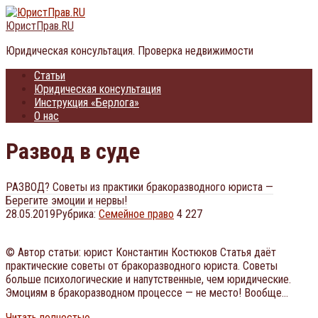
Перейти
к
ЮристПрав.RU
контенту
Юридическая консультация. Проверка недвижимости
Статьи
Юридическая консультация
Инструкция «Берлога»
О нас
Развод в суде
РАЗВОД? Советы из практики бракоразводного юриста —
Берегите эмоции и нервы!
28.05.2019
Рубрика:
Семейное право
4 227
© Автор статьи: юрист Константин Костюков Статья даёт
практические советы от бракоразводного юриста. Советы
больше психологические и напутственные, чем юридические.
Эмоциям в бракоразводном процессе — не место! Вообще…
Читать полностью