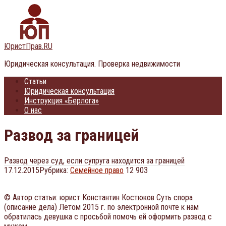
Перейти
к
контенту
ЮристПрав.RU
Юридическая консультация. Проверка недвижимости
Статьи
Юридическая консультация
Инструкция «Берлога»
О нас
Развод за границей
Развод через суд, если супруга находится за границей
17.12.2015
Рубрика:
Семейное право
12 903
© Автор статьи: юрист Константин Костюков Суть спора
(описание дела) Летом 2015 г. по электронной почте к нам
обратилась девушка с просьбой помочь ей оформить развод с