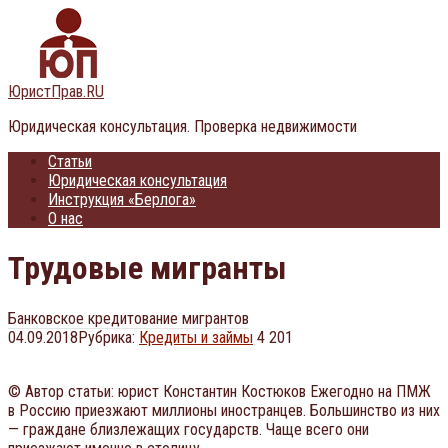
Перейти
к
контенту
ЮристПрав.RU
Юридическая консультация. Проверка недвижимости
Статьи
Юридическая консультация
Инструкция «Берлога»
О нас
Трудовые мигранты
Банковское кредитование мигрантов
04.09.2018
Рубрика:
Кредиты и займы
4 201
© Автор статьи: юрист Константин Костюков Ежегодно на ПМЖ
в Россию приезжают миллионы иностранцев. Большинство из них
— граждане близлежащих государств. Чаще всего они