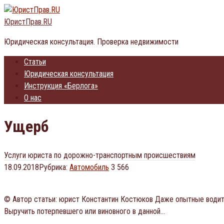
Перейти
к
ЮристПрав.RU
контенту
Юридическая консультация. Проверка недвижимости
Статьи
Юридическая консультация
Инструкция «Берлога»
О нас
Ущерб
Услуги юриста по дорожно-транспортным происшествиям
18.09.2018
Рубрика:
Автомобиль
3 566
© Автор статьи: юрист Константин Костюков Даже опытные водит
Выручить потерпевшего или виновного в данной…