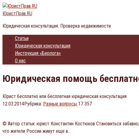
Перейти
к
ЮристПрав.RU
контенту
Юридическая консультация. Проверка недвижимости
Статьи
Юридическая консультация
Инструкция «Берлога»
О нас
Юридическая помощь бесплатн
Юрист бесплатно или бесплатная юридическая консультация
12.03.2014
Рубрика:
Разные вопросы
17 357
© Автор статьи: юрист Константин Костюков Становиться забавно,
что жители России живут еще в…