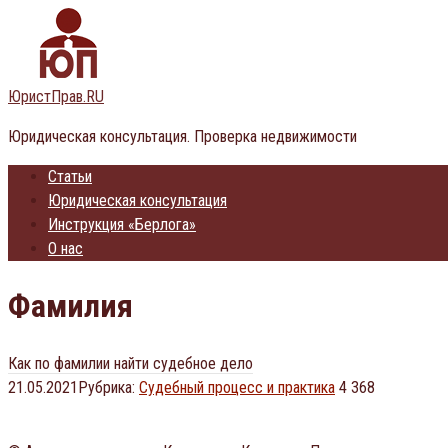
Перейти
к
контенту
ЮристПрав.RU
Юридическая консультация. Проверка недвижимости
Статьи
Юридическая консультация
Инструкция «Берлога»
О нас
Фамилия
Как по фамилии найти судебное дело
21.05.2021
Рубрика:
Судебный процесс и практика
4 368