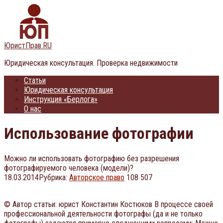
Перейти
к
контенту
ЮристПрав.RU
Юридическая консультация. Проверка недвижимости
Статьи
Юридическая консультация
Инструкция «Берлога»
О нас
Использование фотографии
Можно ли использовать фотографию без разрешения
фотографируемого человека (модели)?
18.03.2014
Рубрика:
Авторское право
108 507
© Автор статьи: юрист Константин Костюков В процессе своей
профессиональной деятельности фотографы (да и не только