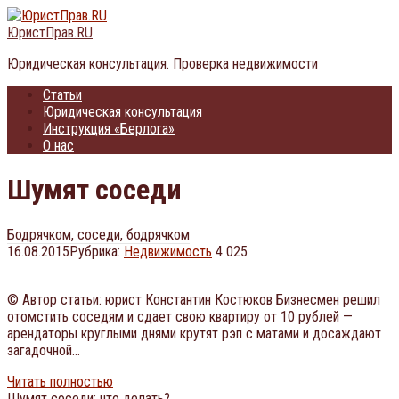
Перейти
к
ЮристПрав.RU
контенту
Юридическая консультация. Проверка недвижимости
Статьи
Юридическая консультация
Инструкция «Берлога»
О нас
Шумят соседи
Бодрячком, соседи, бодрячком
16.08.2015
Рубрика:
Недвижимость
4 025
© Автор статьи: юрист Константин Костюков Бизнесмен решил
отомстить соседям и сдает свою квартиру от 10 рублей —
арендаторы круглыми днями крутят рэп с матами и досаждают
загадочной…
Читать полностью
Шумят соседи: что делать?