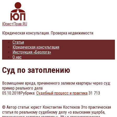
Перейти
к
контенту
ЮристПрав.RU
Юридическая консультация. Проверка недвижимости
Статьи
Юридическая консультация
Инструкция «Берлога»
О нас
Суд по затоплению
Возмещение вреда, причиненного заливом квартиры через суд:
пример реального дела
05.10.2018
Рубрика:
Судебный процесс и практика
31 713
© Автор статьи: юрист Константин Костюков Это практическая
статья по реальному судебному делу «о взыскании ущерба,