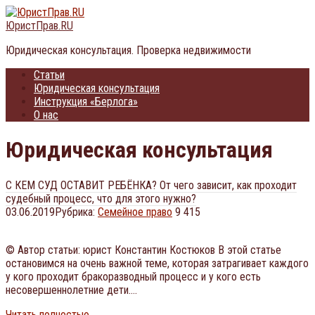
Перейти
к
ЮристПрав.RU
контенту
Юридическая консультация. Проверка недвижимости
Статьи
Юридическая консультация
Инструкция «Берлога»
О нас
Юридическая консультация
С КЕМ СУД ОСТАВИТ РЕБЁНКА? От чего зависит, как проходит
судебный процесс, что для этого нужно?
03.06.2019
Рубрика:
Семейное право
9 415
© Автор статьи: юрист Константин Костюков В этой статье
остановимся на очень важной теме, которая затрагивает каждого
у кого проходит бракоразводный процесс и у кого есть
несовершеннолетние дети….
Читать полностью