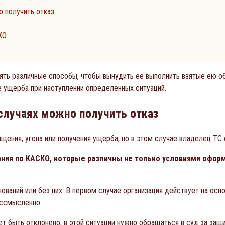
о получить отказ
КО
ять различные способы, чтобы вынудить её выполнить взятые ею обя
 ущерба при наступлении определенных ситуаций.
случаях можно получить отказ
щения, угона или получения ущерба, но в этом случае владелец Т
ния по КАСКО, которые различны не только условиями оформ
ований или без них. В первом случае организация действует на осн
ессмысленно.
т быть отклонено, в этой ситуации нужно обращаться в суд за защ