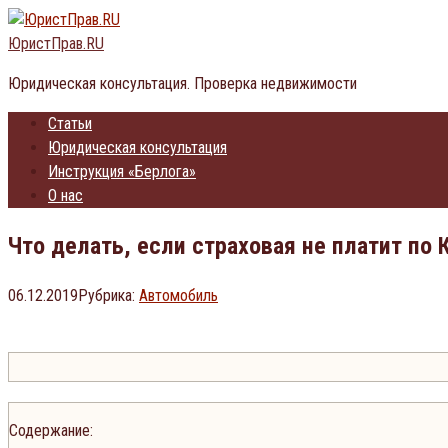
Перейти
к
ЮристПрав.RU
контенту
Юридическая консультация. Проверка недвижимости
Статьи
Юридическая консультация
Инструкция «Берлога»
О нас
Что делать, если страховая не платит по
06.12.2019
Рубрика:
Автомобиль
Содержание: