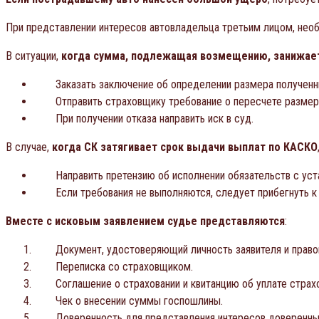
При представлении интересов автовладельца третьим лицом, нео
В ситуации,
когда сумма, подлежащая возмещению, занижае
Заказать заключение об определении размера полученн
Отправить страховщику требование о пересчете размер
При получении отказа направить иск в суд.
В случае,
когда СК затягивает срок выдачи выплат по КАСКО
Направить претензию об исполнении обязательств с уст
Если требования не выполняются, следует прибегнуть к
Вместе с исковым заявлением судье представляются
:
Документ, удостоверяющий личность заявителя и право
Переписка со страховщиком.
Соглашение о страховании и квитанцию об уплате страх
Чек о внесении суммы госпошлины.
Доверенность для представления интересов доверенны