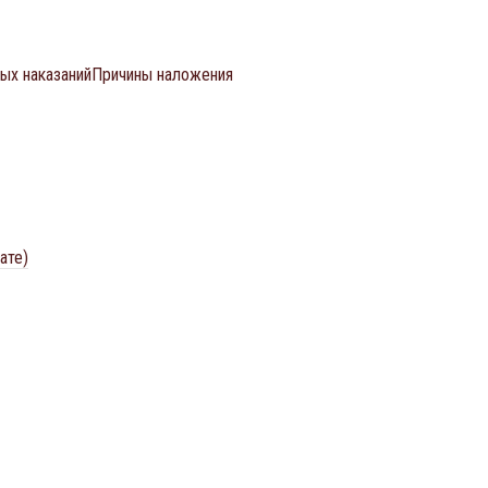
ных наказанийПричины наложения
ате)