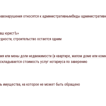
правонарушения относятся к административнымВиды административ
Ваш юристЪ»
удности, строительство остается одним
ния или мены доли недвижимости (в квартире, жилом доме или комн
 складывается стоимость услуг нотариуса по заверению
нь имущества, на которое не может быть обращено