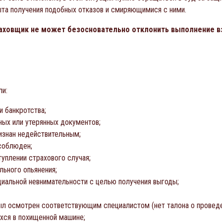
ыта получения подобных отказов и смиряющимися с ними.
аховщик не может безосновательно отклонить выполнение вз
ли:
и банкротства;
ных или утерянных документов;
изнан недействительным;
 соблюден;
уплении страхового случая;
льного опьянения;
иальной невнимательности с целью получения выгоды;
был осмотрен соответствующим специалистом (нет талона о проведе
хся в похищенной машине;