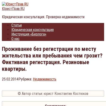
Перейти
к
ЮристПрав.RU
контенту
Юридическая консультация. Проверка недвижимости
Статьи
Юридическая консультация
Инструкция «Берлога»
О нас
Проживание без регистрации по месту
жительства или пребывания чем грозит?
Фиктивная регистрация. Резиновые
квартиры.
25.02.2014
Рубрика:
Недвижимость
© Автор статьи: юрист Константин Костюков
Содержание: