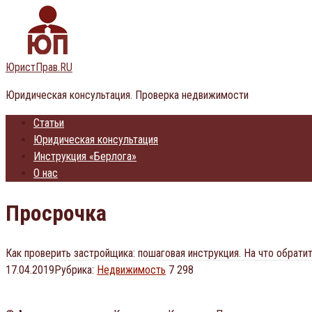
Перейти
к
контенту
ЮристПрав.RU
Юридическая консультация. Проверка недвижимости
Статьи
Юридическая консультация
Инструкция «Берлога»
О нас
Просрочка
Как проверить застройщика: пошаговая инструкция. На что обрати
17.04.2019
Рубрика:
Недвижимость
7 298