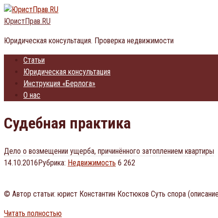
Перейти
к
ЮристПрав.RU
контенту
Юридическая консультация. Проверка недвижимости
Статьи
Юридическая консультация
Инструкция «Берлога»
О нас
Судебная практика
Дело о возмещении ущерба, причинённого затоплением квартиры
14.10.2016
Рубрика:
Недвижимость
6 262
© Автор статьи: юрист Константин Костюков Суть спора (описание
Читать полностью