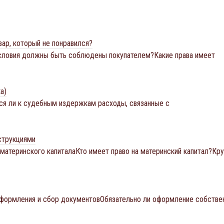
вар, который не понравился?
условия должны быть соблюдены покупателем?Какие права имеет
а)
ся ли к судебным издержкам расходы, связанные с
струкциями
атеринского капиталаКто имеет право на материнский капитал?Кру
оформления и сбор документовОбязательно ли оформление собстве