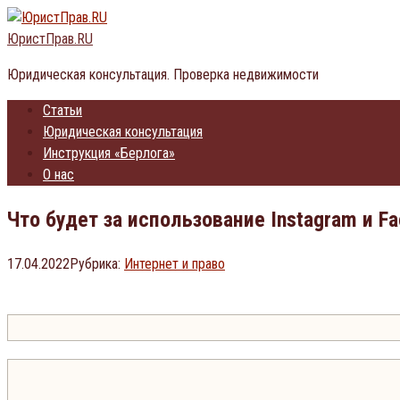
Перейти
к
ЮристПрав.RU
контенту
Юридическая консультация. Проверка недвижимости
Статьи
Юридическая консультация
Инструкция «Берлога»
О нас
Что будет за использование Instagram и F
17.04.2022
Рубрика:
Интернет и право