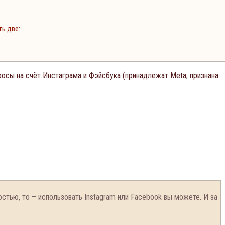
ь две:
осы на счёт Инстаграма и Фэйсбука (принадлежат Meta, признана
стью, то – использовать Instagram или Facebook вы можете. И за