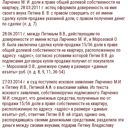
Ларченко М. И. доли в праве общей долевой собственности на
квартиру, 28.03.2011 г. истец оформила доверенность на имя
своего внука Петина В. В. с правом совершить от её имени
сделку купли-продажи указанной доли, с правом получения денег
по сделке (л. д. 7).
28.06.2011 г. между Петиным В.В., действующим по
доверенности от имени истца Ларченко М. И., и Морозовой О.
В. была заключена сделка купли-продажи 15/56 доли в праве
общей долевой собственности на квартиру, расположенную по
адресу: <адрес>, согласно условиям которой Петин В.В. до
подписания договора купли-продажи получил от покупателя
— Морозовой О.В., денежную сумму в размере <данные
изъяты> руб. (л. д. 8, 9, 11, 36-54).
27.03.2014 г. в суд поступило исковое заявление Ларченко М.И.
к Петину И.В., Петиной А.А. о взыскании займа. Из текста
искового заявления, собственноручно подписанного Ларченко
М.И. следует, что денежные средства, полученные ею от
продажи 15/56 доли в праве собственности на квартиру,
расположенную по адресу: <адрес> в размере <данные
изъяты> руб., ответчик Петин В.В. ей отдал, однако она,
распорядившись своими денежными средствами, разделила эти
деньги между своими внуками, подарив Петину Владиславу