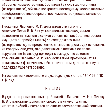
сберегло имущество (приобретатель) за счет другого лица
(потерпевшего), обязано возвратить последнему неосновательно
приобретенное или сбереженное имущество (неосновательное
обогащение).
Поскольку Ларченко М. И. доказательств того, что
ответчик Петин В. В. без установленных законом, иными
правовыми актами или сделкой оснований приобрел или сберег
имущество (приобретатель) за счет другого лица
(потерпевшего), не представила, а напротив дала суду пояснения,
из которых следует, что действиями ответчика ее права
нарушены не были, суд приходит к выводу, что исковые
требования Ларченко М. И. необоснованны, противоречат ее
показаниям и фактическим обстоятельствам дела, а потому не
подлежат удовлетворению.
На основании изложенного и руководствуясь ст.ст. 194-198 ГПК
РФ, суд
Р Е Ш И Л:
В удовлетворении исковых требований Ларченко М. И. к Петину
В. В. о взыскании денежных средств в сумме <данные
изъяты> рублей и расходов по оплате государственной пошлины