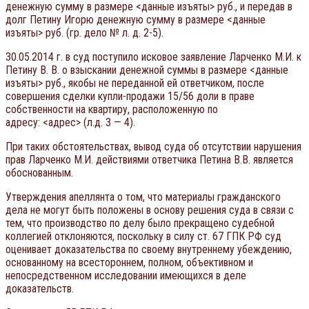
денежную сумму в размере <данные изъяты> руб., и передав в
долг Петину Игорю денежную сумму в размере <данные
изъяты> руб. (гр. дело № л. д. 2-5).
30.05.2014 г. в суд поступило исковое заявление Ларченко М.И. к
Петину В. В. о взыскании денежной суммы в размере <данные
изъяты> руб., якобы не переданной ей ответчиком, после
совершения сделки купли-продажи 15/56 доли в праве
собственности на квартиру, расположенную по
адресу: <адрес> (л.д. 3 — 4).
При таких обстоятельствах, вывод суда об отсутствии нарушения
прав Ларченко М.И. действиями ответчика Петина В.В. является
обоснованным.
Утверждения апеллянта о том, что материалы гражданского
дела не могут быть положены в основу решения суда в связи с
тем, что производство по делу было прекращено судебной
коллегией отклоняются, поскольку в силу ст. 67 ГПК РФ суд
оценивает доказательства по своему внутреннему убеждению,
основанному на всестороннем, полном, объективном и
непосредственном исследовании имеющихся в деле
доказательств.