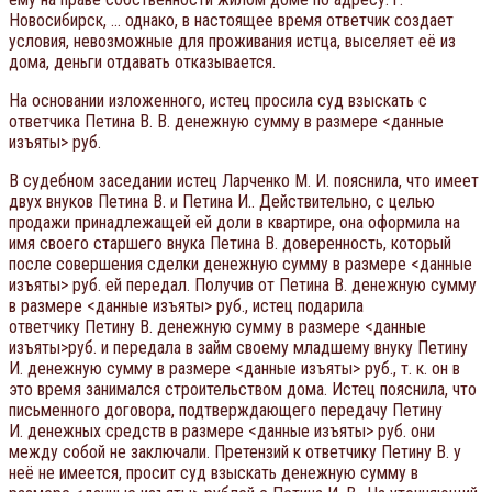
Новосибирск, … однако, в настоящее время ответчик создает
условия, невозможные для проживания истца, выселяет её из
дома, деньги отдавать отказывается.
На основании изложенного, истец просила суд взыскать с
ответчика Петина В. В. денежную сумму в размере <данные
изъяты> руб.
В судебном заседании истец Ларченко М. И. пояснила, что имеет
двух внуков Петина В. и Петина И.. Действительно, с целью
продажи принадлежащей ей доли в квартире, она оформила на
имя своего старшего внука Петина В. доверенность, который
после совершения сделки денежную сумму в размере <данные
изъяты> руб. ей передал. Получив от Петина В. денежную сумму
в размере <данные изъяты> руб., истец подарила
ответчику Петину В. денежную сумму в размере <данные
изъяты>руб. и передала в займ своему младшему внуку Петину
И. денежную сумму в размере <данные изъяты> руб., т. к. он в
это время занимался строительством дома. Истец пояснила, что
письменного договора, подтверждающего передачу Петину
И. денежных средств в размере <данные изъяты> руб. они
между собой не заключали. Претензий к ответчику Петину В. у
неё не имеется, просит суд взыскать денежную сумму в