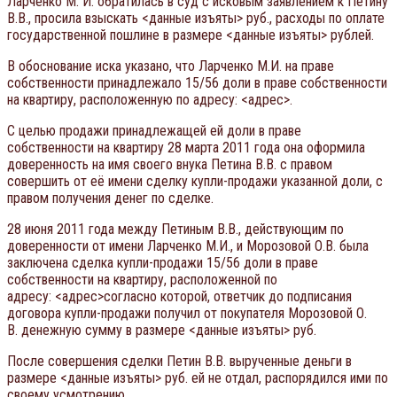
Ларченко М. И. обратилась в суд с исковым заявлением к Петину
В.В., просила взыскать <данные изъяты> руб., расходы по оплате
государственной пошлине в размере <данные изъяты> рублей.
В обоснование иска указано, что Ларченко М.И. на праве
собственности принадлежало 15/56 доли в праве собственности
на квартиру, расположенную по адресу: <адрес>.
С целью продажи принадлежащей ей доли в праве
собственности на квартиру 28 марта 2011 года она оформила
доверенность на имя своего внука Петина В.В. с правом
совершить от её имени сделку купли-продажи указанной доли, с
правом получения денег по сделке.
28 июня 2011 года между Петиным В.В., действующим по
доверенности от имени Ларченко М.И., и Морозовой О.В. была
заключена сделка купли-продажи 15/56 доли в праве
собственности на квартиру, расположенной по
адресу: <адрес>согласно которой, ответчик до подписания
договора купли-продажи получил от покупателя Морозовой О.
В. денежную сумму в размере <данные изъяты> руб.
После совершения сделки Петин В.В. вырученные деньги в
размере <данные изъяты> руб. ей не отдал, распорядился ими по
своему усмотрению.