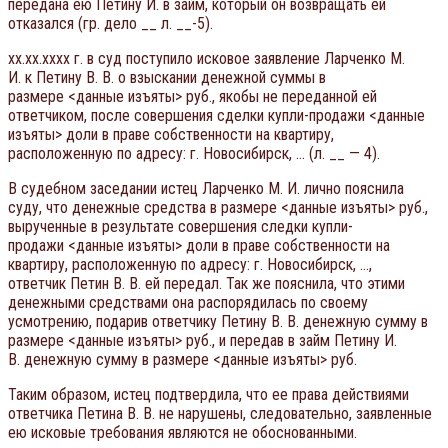
передана ею Петину И. в займ, который он возвращать ей
отказался (гр. дело __ л. __-5).
xx.xx.xxxx г. в суд поступило исковое заявление Ларченко М.
И. к Петину В. В. о взыскании денежной суммы в
размере <данные изъяты> руб., якобы не переданной ей
ответчиком, после совершения сделки купли-продажи <данные
изъяты> доли в праве собственности на квартиру,
расположенную по адресу: г. Новосибирск, … (л. __ — 4).
В судебном заседании истец Ларченко М. И. лично пояснила
суду, что денежные средства в размере <данные изъяты> руб.,
вырученные в результате совершения следки купли-
продажи <данные изъяты> доли в праве собственности на
квартиру, расположенную по адресу: г. Новосибирск, …,
ответчик Петин В. В. ей передал. Так же пояснила, что этими
денежными средствами она распорядилась по своему
усмотрению, подарив ответчику Петину В. В. денежную сумму в
размере <данные изъяты> руб., и передав в займ Петину И.
В. денежную сумму в размере <данные изъяты> руб.
Таким образом, истец подтвердила, что ее права действиями
ответчика Петина В. В. не нарушены, следовательно, заявленные
ею исковые требования являются не обоснованными.