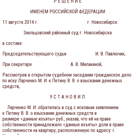
Р Е Ш Е Н И Е
ИМЕНЕМ РОССИЙСКОЙ ФЕДЕРАЦИИ
11 августа 2014 г. г. Новосибирск
Заельцовский районный суд г. Новосибирска
в составе:
Председательствующего судьи И. В. Павлючик,
При секретаре А. В. Милакиной,
Рассмотрев в открытом судебном заседании гражданское дело
по иску Ларченко М. И. к Петину В. В. о взыскании денежных
средств,
У С Т А Н О В И Л:
Ларченко М. И. обратилась в суд с исковым заявлением
к Петину В. В. о взыскании денежных средств в
размере <данные изъяты> руб., указав, что ей на праве
собственности принадлежало <данные изъяты> доли в праве
собственности на квартиру, расположенную по адресу: г.