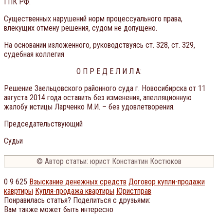
ГПК РФ.
Существенных нарушений норм процессуального права,
влекущих отмену решения, судом не допущено.
На основании изложенного, руководствуясь ст. 328, ст. 329,
судебная коллегия
О П Р Е Д Е Л И Л А:
Решение Заельцовского районного суда г. Новосибирска от 11
августа 2014 года оставить без изменения, апелляционную
жалобу истицы Ларченко М.И. – без удовлетворения.
Председательствующий
Судьи
© Автор статьи: юрист Константин Костюков
0
9 625
Взыскание денежных средств
Договор купли-продажи
кавртиры
Купля-продажа квартиры
Юристправ
Понравилась статья? Поделиться с друзьями:
Вам также может быть интересно