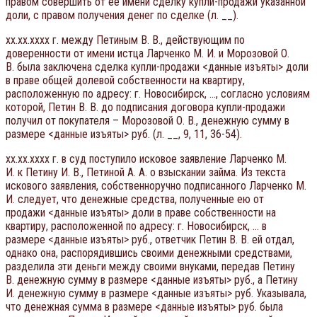
правом совершить от её имени сделку купли-продажи указанной
доли, с правом получения денег по сделке (л. __).
xx.xx.xxxx г. между Петиным В. В., действующим по
доверенности от имени истца Ларченко М. И. и Морозовой О.
В. была заключена сделка купли-продажи <данные изъяты> доли
в праве общей долевой собственности на квартиру,
расположенную по адресу: г. Новосибирск, …, согласно условиям
которой, Петин В. В. до подписания договора купли-продажи
получил от покупателя – Морозовой О. В., денежную сумму в
размере <данные изъяты> руб. (л. __, 9, 11, 36-54).
xx.xx.xxxx г. в суд поступило исковое заявление Ларченко М.
И. к Петину И. В., Петиной А. А. о взыскании займа. Из текста
искового заявления, собственноручно подписанного Ларченко М.
И. следует, что денежные средства, полученные ею от
продажи <данные изъяты> доли в праве собственности на
квартиру, расположенной по адресу: г. Новосибирск, … в
размере <данные изъяты> руб., ответчик Петин В. В. ей отдал,
однако она, распорядившись своими денежными средствами,
разделила эти деньги между своими внуками, передав Петину
В. денежную сумму в размере <данные изъяты> руб., а Петину
И. денежную сумму в размере <данные изъяты> руб. Указывала,
что денежная сумма в размере <данные изъяты> руб. была