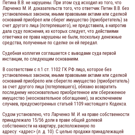
Петина В.В. не нарушены. При этом суд исходил из того, что
Ларченко М. И. доказательств того, что ответчик Петин В.В. без
установленных законом, иными правовыми актами или сделкой
оснований приобрел или сберег имущество (приобретатель) за
счет другого лица (потерпевшего), не представила, а напротив
дала суду пояснения, из которых следует, что действиями
ответчика ее права нарушены не были, поскольку денежные
средства, полученные по сделке он ей передал.
Судебная коллегия соглашается с выводами суда первой
инстанции, по следующим основаниям.
В соответствии с п.1 ст. 1102 ГК РФ лицо, которое без
установленных законом, иными правовыми актами или сделкой
оснований приобрело или сберегло имущество (приобретатель)
за счет другого лица (потерпевшего), обязано возвратить
последнему неосновательно приобретенное или сбереженное
имущество (неосновательное обогащение), за исключением
случаев, предусмотренных статьей 1109 настоящего Кодекса.
Судом установлено, что Ларченко М. И. на праве собственности
принадлежало 15/56 доли в праве общей долевой
собственности на квартиру, расположенную по
адресу: <адрес> (л. д. 10). С целью продажи принадлежащей