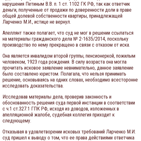
нарушения Петиным В.В. п. 1 ст. 1102 ГК РФ, так как ответчик
деньги, полученные от продажи по доверенности доли в праве
общей долевой собственности квартиры, принадлежащей
Ларченко М.И., истице не вернул.
Апеллянт также полагает, что суд не мог в решении ссылаться
на материалы гражданского дела № 2-1635/2014, поскольку
производство по нему прекращено в связи с отказом от иска.
Она является инвалидом второй группы, пенсионеркой, пожилым
человеком, 1923 года рождения. В силу возраста она могла
прочитать исковое заявление невнимательно, данное заявление
было составлено юристом. Полагала, что нельзя принимать
решение, основываясь на одних словах, необходимо всесторонне
исследовать доказательства.
Исследовав материалы дела, проверив законность и
обоснованность решения суда первой инстанции в соответствии
с ч.1 ст.327.1 ГПК РФ, исходя из доводов, изложенных в
апелляционной жалобе, судебная коллегия приходит к
следующему.
Отказывая в удовлетворении исковых требований Ларченко М.И.
суд пришел к выводу о том, что ее права действиями ответчика