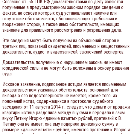
Согласно ст. 55 ГПК РФ доказательствами по делу являются
полученные в предусмотренном законом порядке сведения о
фактах, на основе которых суд устанавливает наличие или
отсутствие обстоятельств, обосновывающих требования и
возражения сторон, а также иных обстоятельств, имеющих
значение для правильного рассмотрения и разрешения дела.
Эти сведения могут быть получены из объяснений сторон и
третьих лиц, показаний свидетелей, письменных и вещественных
доказательств, аудио- и видеозаписей, заключений экспертов.
Доказательства, полученные с нарушением закона, не имеют
юридической силы и не могут быть положены в основу решения
суда.
Исковое заявление, подписанное истцом является письменным
доказательством указанных обстоятельств, оснований для
вывода о его недостоверности не имеется, кроме того, из
пояснений истца, содержащихся в протоколе судебного
заседания от 11 августа 2014 г., следует, что деньги от продажи
квартиры истица разделила между внуками и передала в займ
внуку Петину Игорю <данные изъяты> рублей, претензий к В.
Петину она не имеет, она ему подарила денежную сумму в
размере <данные изъяты> рублей, имеются претензии к Игорю и