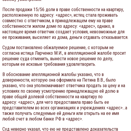
После продажи 15/56 доли в праве собственности на квартиру,
расположенную по адресу: <адрес>, истец стала проживать
совместно с ответчиком, в принадлежащем ему на праве
собственности жилом доме по адресу: <адрес>, однако, в
настоящее время ответчик создает условия, невозможные для
ее проживания, выселяет из дома, деньги отдавать отказывается.
Судом постановлено обжалуемое решение, с которым не
согласна истица Ларченко М.И., в апелляционной жалобе просит
решение суда отменить, вынести новое решение по делу,
которым ее исковые требования удовлетворить.
В обоснование апелляционной жалобы указано, что в
доверенности, которую она оформила на Петина В.В., было
указано, что она уполномачивает ответчика продать за цену и на
условиях по своему усмотрению принадлежащую ей долю в
праве общей долевой собственности на квартиру по
адресу: <адрес>, для чего предоставила право быть ее
представителем во всех организациях и учреждениях <адрес>…а
также получать следуемые ей деньги или открыть на ее имя
любой счет в любом банке РФ в <адрес>.
Суд неверно указал, что ею не представлено доказательств