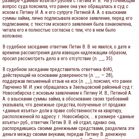
размере <данные изъяты> рублей с Петина И. В.. На уточняющий
вопрос суда пояснила, что ранее она уже обращалась в суд с
иском к Петину И. А. и его супруге Петиной А. А. о взыскании
суммы займа, лично подписывала исковое заявление, перед его
подписанием, с текстом искового заявления была ознакомлена,
читала его и полностью согласна с тем, что в нем было
изложено.
В судебное заседание ответчик Петин В. В. не явился, о дате и
времени рассмотрения дела извещен надлежащим образом,
просил рассмотреть дело в его отсутствие (л. __, 35).
В судебном заседании представитель ответчика ФИО,
действующий на основании доверенности (л. __ — 28),
поддержав письменный отзыв на иск (л. __), пояснил, что ранее
Ларченко М. И. уже обращалась в Заельцовский районный суд г.
Новосибирска с исковым заявлением к Петину И. В., Петиной А.
А. о взыскании суммы займа, в обоснование своих требований
указывала, что денежные средства, полученные от продажи
<данные изъяты> доли в праве собственности на квартиру,
расположенной по адресу: г. Новосибирск, … в размере <данные
изъяты> руб., ответчик Петин В. В. ей отдал, однако она,
распорядившись своими денежными средствами, разделила эти
деньги между своими внуками, передав Петину В. денежную