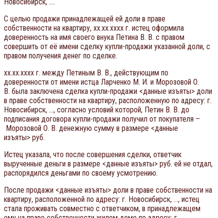
Новосибирск, ….
С целью продажи принадлежащей ей доли в праве
собственности на квартиру, xx.xx.xxxx г. истец оформила
доверенность на имя своего внука Петина В. В. с правом
совершить от её имени сделку купли-продажи указанной доли, с
правом получения денег по сделке.
xx.xx.xxxx г. между Петиным В. В., действующим по
доверенности от имени истца Ларченко М. И. и Морозовой О.
В. была заключена сделка купли-продажи <данные изъяты> доли
в праве собственности на квартиру, расположенную по адресу: г.
Новосибирск, …, согласно условий которой, Петин В. В. до
подписания договора купли-продажи получил от покупателя –
Морозовой О. В. денежную сумму в размере <данные
изъяты> руб.
Истец указала, что после совершения сделки, ответчик
вырученные деньги в размере <данные изъяты> руб. ей не отдал,
распорядился деньгами по своему усмотрению.
После продажи <данные изъяты> доли в праве собственности на
квартиру, расположенной по адресу: г. Новосибирск, …, истец
стала проживать совместно с ответчиком, в принадлежащем
ему на праве собственности жилом доме по адресу: г.