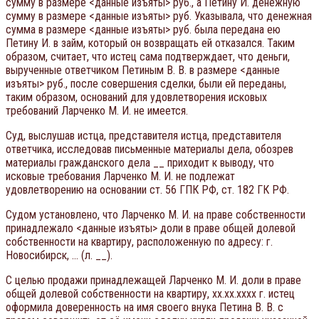
сумму в размере <данные изъяты> руб., а Петину И. денежную
сумму в размере <данные изъяты> руб. Указывала, что денежная
сумма в размере <данные изъяты> руб. была передана ею
Петину И. в займ, который он возвращать ей отказался. Таким
образом, считает, что истец сама подтверждает, что деньги,
вырученные ответчиком Петиным В. В. в размере <данные
изъяты> руб., после совершения сделки, были ей переданы,
таким образом, оснований для удовлетворения исковых
требований Ларченко М. И. не имеется.
Суд, выслушав истца, представителя истца, представителя
ответчика, исследовав письменные материалы дела, обозрев
материалы гражданского дела __ приходит к выводу, что
исковые требования Ларченко М. И. не подлежат
удовлетворению на основании ст. 56 ГПК РФ, ст. 182 ГК РФ.
Судом установлено, что Ларченко М. И. на праве собственности
принадлежало <данные изъяты> доли в праве общей долевой
собственности на квартиру, расположенную по адресу: г.
Новосибирск, … (л. __).
С целью продажи принадлежащей Ларченко М. И. доли в праве
общей долевой собственности на квартиру, xx.xx.xxxx г. истец
оформила доверенность на имя своего внука Петина В. В. с