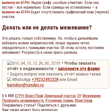
выписку из ЕГРН
. Ищем графу «особые отметки». Если она
пустая – все нормально. Если границы не установлены — в
выписке из ЕГРН
будет отсутствовать графический план (чертеж)
участка.
Делать или не делать межевание?
Это решать только собственнику. Но, чтобы в дальнейшем
избежать всяких неприятностей, лучше заранее четко
определиться с границами участка. Об этом, кстати, постоянно
напоминает Росреестр в своих пресс-релизах.
• Чтобы заказать
отчёт о недвижимости –
заполните эту форму
• Задать вопрос или заказать отчёт можно также
WhatsApp
+79232492328
или
Email:
barnikov@yandex.ru
0
6 888
ЕГРН ЮристПрав
Земельный участок
ЗУ
Межевание
Проверить недвижимость
Уточнение границ
Юристправ
Понравилась статья? Поделиться с друзьями:
Вам также может быть интересно