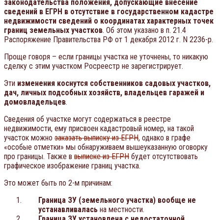
законодательства положения,
допускающие внесение
сведений в ЕГРН в отсутствие в государственном кадастре
недвижимости сведений о координатах характерных точек
границ земельных участков
. Об этом указано в п. 21.4
Распоряжение Правительства РФ от 1 декабря 2012 г. N 2236-р.
Проще говоря – если границы участка не уточнены, то никакую
сделку с этим участком Росреестр не зарегистрирует.
Эти
изменения коснутся собственников садовых участков,
дач, личных подсобных хозяйств, владельцев гаражей и
домовладельцев
.
Сведения об участке могут содержаться в реестре
недвижимости, ему присвоен кадастровый номер, на такой
участок можно
заказать выписку из ЕГРН
, однако в графе
«особые отметки» мы обнаруживаем вышеуказанную оговорку
про границы. Также в
выписке из ЕГРН
будет отсутствовать
графическое изображение границ участка.
Это может быть по 2-м причинам:
Граница ЗУ (земельного участка) вообще не
устанавливалась
на местности.
Граница ЗУ установлена с недостаточной