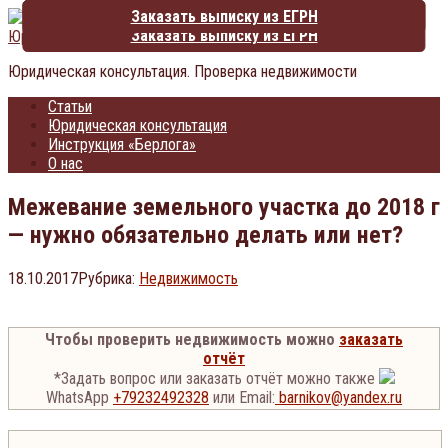
Перейти
Чтобы проверить недвижимость можно
Заказать выписку из ЕГРН
к
Заказать выписку из ЕГРН
ЮристПрав.RU
контенту
Юридическая консультация. Проверка недвижимости
Статьи
Юридическая консультация
Инструкция «Берлога»
О нас
Межевание земельного участка до 2018 г
— нужно обязательно делать или нет?
18.10.2017
Рубрика:
Недвижимость
Чтобы проверить недвижимость можно
заказать
отчёт
*Задать вопрос или заказать отчёт можно также
WhatsApp
+79232492328
или
Email:
barnikov@yandex.ru