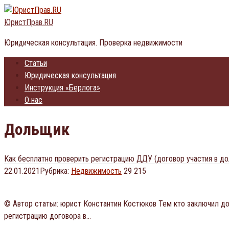
Перейти
к
ЮристПрав.RU
контенту
Юридическая консультация. Проверка недвижимости
Статьи
Юридическая консультация
Инструкция «Берлога»
О нас
Дольщик
Как бесплатно проверить регистрацию ДДУ (договор участия в д
22.01.2021
Рубрика:
Недвижимость
29 215
© Автор статьи: юрист Константин Костюков Тем кто заключил до
регистрацию договора в…