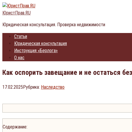
Перейти
к
ЮристПрав.RU
контенту
Юридическая консультация. Проверка недвижимости
Статьи
Юридическая консультация
Инструкция «Берлога»
О нас
Как оспорить завещание и не остаться бе
17.02.2025
Рубрика:
Наследство
Содержание: