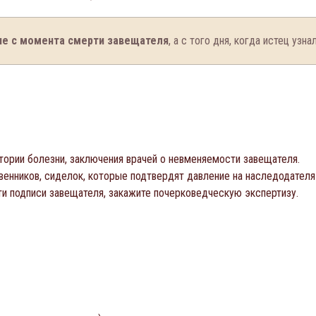
не с момента смерти завещателя
, а с того дня, когда истец узн
стории болезни, заключения врачей о невменяемости завещателя.
твенников, сиделок, которые подтвердят давление на наследодателя
сти подписи завещателя, закажите почерковедческую экспертизу.