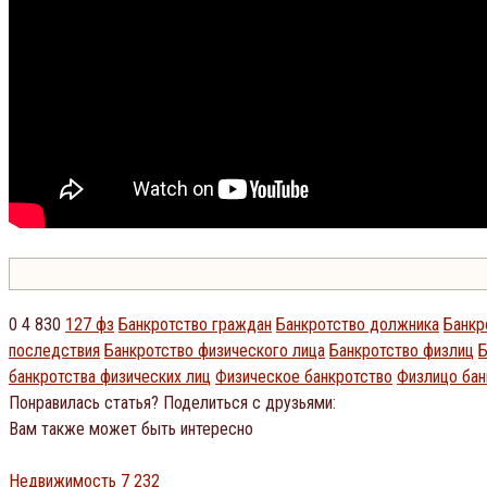
0
4 830
127 фз
Банкротство граждан
Банкротство должника
Банкр
последствия
Банкротство физического лица
Банкротство физлиц
Б
банкротства физических лиц
Физическое банкротство
Физлицо бан
Понравилась статья? Поделиться с друзьями:
Вам также может быть интересно
Недвижимость
7 232