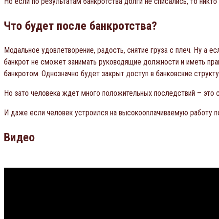
Но если по результатам банкротства долги не списались, то никто
Что будет после банкротства?
Модальное удовлетворение, радость, снятие груза с плеч. Ну а е
банкрот не сможет занимать руководящие должности и иметь прав
банкротом. Однозначно будет закрыт доступ в банковские структ
Но зато человека ждет много положительных последствий – это с
И даже если человек устроился на высокооплачиваемую работу пос
Видео