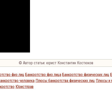
© Автор статьи: юрист Константин Костюков
отство физ лиц
Банкротство физ лица
Банкротство физических лиц
анкротство человека
Плюсы банкротства физических лиц
Плюсы и 
кротство
Юристправ