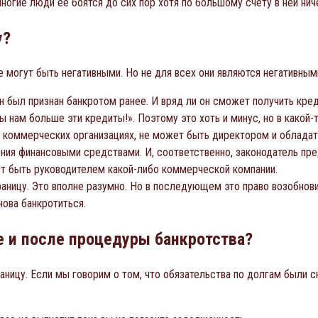
огие люди ее боятся до сих пор хотя по большому счету в ней нич
у?
 могут быть негативными. Но не для всех они являются негативным
н был признан банкротом ранее. И вряд ли он сможет получить кред
ы нам больше эти кредиты!». Поэтому это хоть и минус, но в какой-
коммерческих организациях, не может быть директором и обладать
ния финансовыми средствами. И, соответственно, законодатель пре
ет быть руководителем какой-либо коммерческой компании.
аницу. Это вполне разумно. Но в последующем это право возобнови
нова банкротиться.
е и после процедуры банкротства?
ницу. Если мы говорим о том, что обязательства по долгам были сн