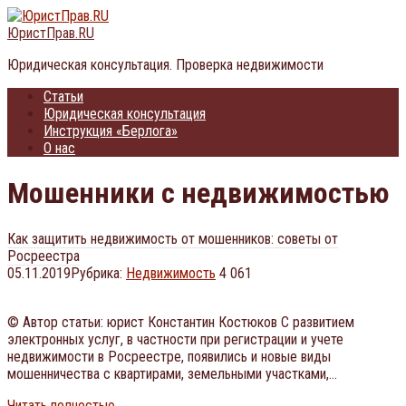
Перейти
к
ЮристПрав.RU
контенту
Юридическая консультация. Проверка недвижимости
Статьи
Юридическая консультация
Инструкция «Берлога»
О нас
Мошенники с недвижимостью
Как защитить недвижимость от мошенников: советы от
Росреестра
05.11.2019
Рубрика:
Недвижимость
4 061
© Автор статьи: юрист Константин Костюков С развитием
электронных услуг, в частности при регистрации и учете
недвижимости в Росреестре, появились и новые виды
мошенничества с квартирами, земельными участками,…
Читать полностью